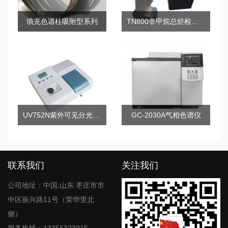
填充色谱柱吸附型系列
TN800非甲烷总烃检测仪（手持式）
UV752N紫外可见分光光度计
GC-2030A气相色谱仪
联系我们
关注我们
公司地址：中国.山东.枣庄市市
中区振兴路11号（荣华里北
侧）
服务热线：13356323915