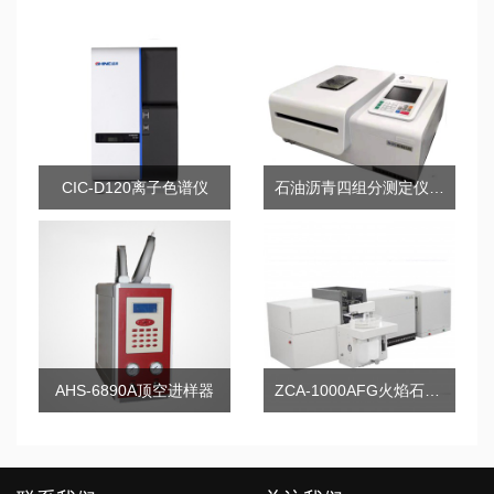
CIC-D120离子色谱仪
石油沥青四组分测定仪RY-CF19
AHS-6890A顶空进样器
ZCA-1000AFG火焰石墨炉原子吸收分光光度计（一体机）