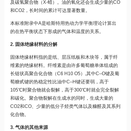
及碳氢聚合物（X-蜡）。油的氧化还会生成少量的CO
和CO2，长时间的累计可达显著数量。
本标准附录中A是哈斯特用热动力学平衡理论计算出
的在热平衡状态下形成的气体和温度的关系。
2. 固体绝缘材料的分解
固体绝缘材料指的是纸、层压纸板和木块等，属于纤
维素的绝缘材料。纤维素是由许多葡萄糖单体组成的
长链状高聚合化合物（C6 H10 O5）,其中C–O键及葡
萄糖甙键的热稳定性比油中C–H键还要弱，高于
105℃时聚合物就会裂解，高于300℃时就会完全裂解
和碳化。聚合物裂解在生成水的同时，生成大量的
CO2和CO、少量的低分子烃类气体以及糠醛及其系列
化合物。
3. 气体的其他来源