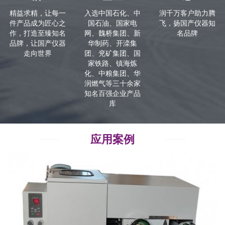
精益求精，让每一
入选中国石化、中
润千万客户助力腾
件产品成为匠心之
国石油、国家电
飞，扬国产仪器知
作，打造至臻知名
网、魏桥集团、新
名品牌
品牌，让国产仪器
华制药、开滦集
走向世界
团、兖矿集团、国
家铁路、镇海炼
化、中粮集团、华
润燃气等三十余家
知名百强企业产品
库
应用案例