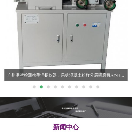
广州港湾检测携手润扬仪器，采购混凝土粉样分层研磨机RY-H5+
新闻中心