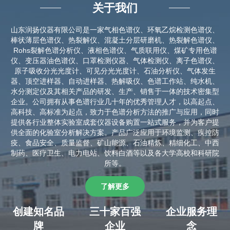
关于我们
山东润扬仪器有限公司是一家气相色谱仪、环氧乙烷检测色谱仪、
棒状薄层色谱仪、热裂解仪、混凝土分层研磨机、热裂解色谱仪、
Rohs裂解色谱分析仪、液相色谱仪、气质联用仪、煤矿专用色谱
仪、变压器油色谱仪、口罩检测仪器、气体检测仪、离子色谱仪、
原子吸收分光光度计、可见分光光度计、石油分析仪、气体发生
器、顶空进样器、自动进样器、热解吸仪、色谱工作站、纯水机、
水分测定仪及其相关产品的研发、生产、销售于一体的技术密集型
企业。公司拥有从事色谱行业几十年的优秀管理人才，以高起点、
高科技、高标准为起点，致力于色谱分析方法的推广与应用，同时
提供各行业整体实验室成套仪器设备购置一站式服务，并为客户提
供全面的化验室分析解决方案。产品广泛应用于环境监测、疾控防
疫、食品安全、质量监督、矿山能源、石油精炼、精细化工、中西
制药、医疗卫生、电力电站、饮料白酒等以及各大学高校和科研院
所等。
了解更多
创建知名品
三十家百强
企业服务理
牌
企业
念