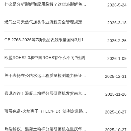
什么是分析裂解和应用裂解？这些热裂解色谱分析仪基本知识你了解吗？
2026-5-24
燃气公司天然气加臭作业流程安全管理规定
2026-3-18
GB 2763-2026等7项食品农残限量国标3月1日正式实施！新增370项限量！
2026-2-26
欧盟ROHS2.0和中国ROHS有什么不同?检测项目有哪些?
2026-1-09
关于表扬在公路水运工程质量检测能力验证活动中表现突出机构和人员的通知
2025-12-31
喜讯连连！混凝土粉样分层研磨机发货南京东交智控科技集团、武汉长航检测科技等多家水运工程检测公司
2025-11-26
薄层色谱-火焰离子（TLC/FID）法测定道路石油沥青、乳化沥青、稀释沥青的残留物的四组分含量
2025-10-27
热裂解仪、混凝土粉样分层研磨机在重庆华盛检测安装调试完成
2025-10-27