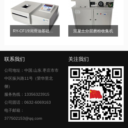
RY-CF19润滑油基础油化学族组成测定棒状薄层色谱仪
混凝土分层磨粉收集机
联系我们
关注我们
公司地址：中国.山东.枣庄市市
中区振兴路11号（荣华里北
侧）
服务热线：13356323915
公司固话：0632-6069163
电子邮箱：
377502153@qq.com