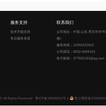
服务支持
联系我们
技术升级支持
公司地址：中国.山东.枣庄市市中
售后服务承诺
侧）
服务热线：13356323915
公司固话：0632-6069163
电子邮箱：377502153@qq.com
司
All Rights Reserved
鲁ICP备19046652号-1
鲁公网安备37040002