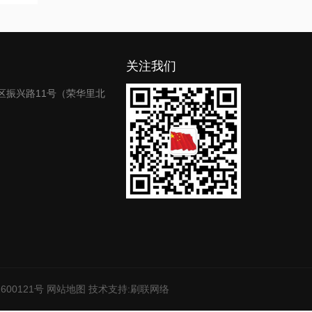
关注我们
区振兴路11号（荣华里北
600121号
网站地图
技术支持:
刷联网络