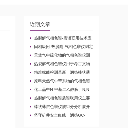
近期文章
热裂解气相色谱-质谱联用技术应
用于贝叶经木质纤维素的微生物降
固相吸附-热脱附-气相色谱仪测定
解机理
无组织排放空气中15种乙酸酯类化
天然气中硫化物的气相色谱仪测
合物的含量
定方法比较及分析方法新技术
热裂解气相色谱仪用于考古文物
鉴定和古建筑材料分析
精准赋能检测革新，润扬棒状薄
层色谱仪铸就国产分析新标杆
原料天然气中苯系物的气相色谱
仪分析路线
化工品中N-甲基二乙醇胺、N,N-
二甲基乙醇胺、N-乙基二乙醇胺和
热裂解气相色谱质谱联用仪主要
三乙醇胺的气相色谱仪测定
应用领域
棒状薄层色谱仪族组分分析展开
剂的选择
坚守矿井安全红线｜润扬GC-
2020A煤矿气体气相色谱仪检测方
案