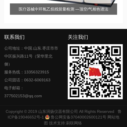
医疗器械中环氧乙烷残留量检测 —顶空/气相色谱法
联系我们
关注我们
公司地址：中国.山东.枣庄市市
中区振兴路11号（荣华里北
侧）
服务热线：13356323915
公司固话：0632-6069163
电子邮箱：
377502153@qq.com
Copyright © 2019
山东润扬仪器有限公司
All Rights Reserved
鲁
ICP备19046652号-1
鲁公网安备37040002600121号
网站地
图
技术支持:
刷联网络