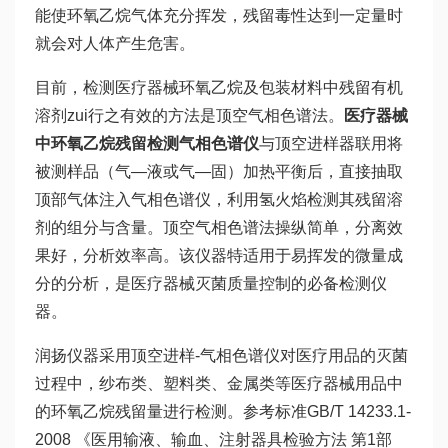
能使环氧乙烷气体充分挥发，残留毒性达到一定量时
就会对人体产生危害。
目前，检测医疗器械环氧乙烷及包装材料中残留有机
溶剂zui行之有效的方法是顶空气相色谱法。
医疗器械
中环氧乙烷残留检测气相色谱仪
与顶空进样器联用将
被测样品（气
—
液或气
—
固）加热平衡后，直接抽取
顶部气体注入气相色谱仪，利用氢火焰检测其残留溶
剂的组分与含量。顶空气相色谱法操纵简单，分离效
果好，分析效率高。该仪器特适用于易挥发的微量成
分的分析，是医疗器械灭菌质量控制的必备检测仪
器。
润扬仪器采用顶空进样-气相色谱仪对医疗用品的灭菌
过程中，纱布类、塑料类、金属类等医疗器械用品中
的环氧乙烷残留量进行检测。参考标准GB/T 14233.1-
2008 《医用输液、输血、注射器具检验方法 第1部