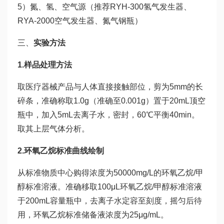
5）氮、氢、空气源（推荐RYH-300氢气发生器、
RYA-2000空气发生器、氮气钢瓶）
三、
实验方法
1.样品处理方法
取医疗器械产品与人体直接接触部位，剪为5mm的长
碎条，准确称取1.0g（准确至0.001g）置于20mL顶空
瓶中，加入5mL去离子水，密封，60℃平衡40min。
取其上层气体分析。
2.环氧乙烷标准曲线绘制
从标准物质中心购得浓度为50000mg/L的环氧乙烷/甲
醇标准溶液。准确移取100μL环氧乙烷/甲醇标准溶液
于200mL容量瓶中，去离子水定容至刻度，摇匀后待
用，环氧乙烷标准储备液浓度为25μg/mL。