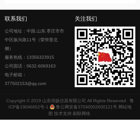
联系我们
关注我们
公司地址：中国.山东.枣庄市市
中区振兴路11号（荣华里北
侧）
服务热线：13356323915
公司固话：0632-6069163
电子邮箱：
377502153@qq.com
Copyright © 2019
山东润扬仪器有限公司
All Rights Reserved
鲁
ICP备19046652号-1
鲁公网安备37040002600121号
网站地
图
技术支持:
刷联网络