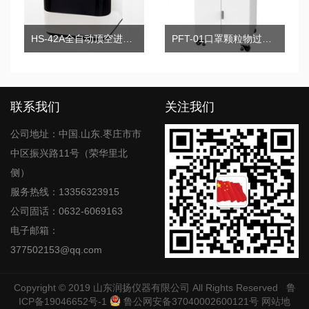
HS-42A全自动顶空进样器
PFT-01口罩颗粒物过滤效率测试仪
联系我们
关注我们
公司地址：中国.山东.枣庄市市
中区振兴路11号（荣华里北
侧）
服务热线：13356323915
公司固话：0632-6069163
电子邮箱：
377502153@qq.com
Copyright © 2019
山东润扬仪器有限公司
All Rights Reserved
鲁
ICP备19046652号-1
鲁公网安备37040002600121号
网站地