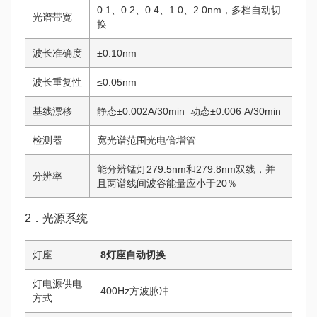
0.1、0.2、0.4、1.0、2.0nm，多档自动切
光谱带宽
换
波长准确度
±0.10nm
波长重复性
≤0.05nm
基线漂移
静态±0.002A/30min 动态±0.006 A/30min
检测器
宽光谱范围光电倍增管
能分辨锰灯279.5nm和279.8nm双线，并
分辨率
且两谱线间波谷能量应小于20％
2．光源系统
灯座
8
灯座自动切换
灯电源供电
400Hz方波脉冲
方式