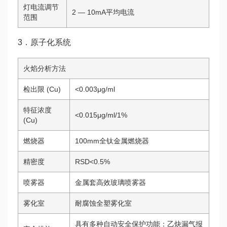
灯电流调节
2 — 10mA平均电流
范围
3．原子化系统
火焰分析方法
检出限 (Cu)
<0.003μg/ml
特征浓度
<0.015μg/ml/1%
(Cu)
燃烧器
100mm全钛金属燃烧器
精密度
RSD<0.5%
喷雾器
金属套高效玻璃喷雾器
雾化室
耐腐蚀全塑雾化室
具有多种自动安全保护功能：乙炔漏气报