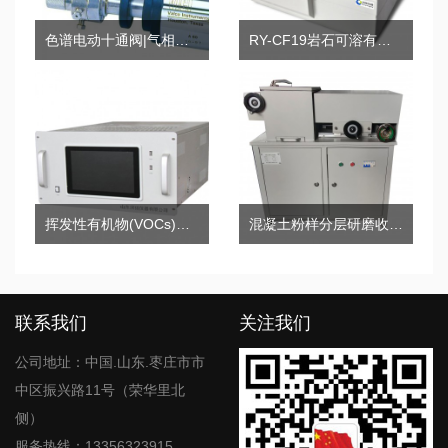
色谱电动十通阀|气相色谱十通阀|气动进样十通阀
RY-CF19岩石可溶有机物和原油族组分测定棒状薄层色谱仪
挥发性有机物(VOCs)在线气相色谱分析仪
混凝土粉样分层研磨收集机
联系我们
关注我们
公司地址：中国.山东.枣庄市市
中区振兴路11号（荣华里北
侧）
服务热线：13356323915