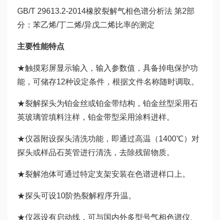
GB/T 29613.2-2014
橡胶裂解气相色谱分析法 第2部
分：苯乙烯/丁二烯/异戊二烯比率的测定
主要性能特点
★触摸彩屏显示输入，输入参数值，具备掉电保护功
能，可储存12种设定条件，根据文件名称随时调取。
★裂解探头为铂金丝或铂金带结构，铂金丝型采用石
英玻璃管填料注样，铂金带型采用涂料进样。
★仪器附设探头清洗功能，即通过高温（1400℃）对
探头或样品石英管进行清洗，去除残留物质。
★裂解池体可通过特定支架安装在色谱进样口上。
★探头可设10阶热裂解程序升温。
★仪器设有启动线，可与国内外多型号气相色谱仪、