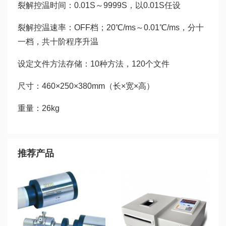
裂解控温时间：0.01S～9999S，以0.01S任设
裂解控温速率：OFF档；20℃/ms～0.01℃/ms，分十
一档，共十阶程序升温
设定文件方法存储：10种方法，120个文件
尺寸：460×250×380mm（长×宽×高）
重量：26kg
推荐产品