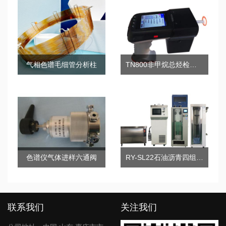
气相色谱毛细管分析柱
TN800非甲烷总烃检测仪（手持式）
色谱仪气体进样六通阀
RY-SL22石油沥青四组分测定仪
联系我们
关注我们