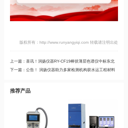
版权所有：http://www.runyangyiqi.com 转载请注明出处
上一篇：喜讯！润扬仪器RY-CF19棒状薄层色谱仪中标东北
石油大学三亚海洋油气研究院实验平台设备采购项目
下一篇：公告！ 润扬仪器助力多家检测机构获水运工程材料
甲级资质和水运工程结构甲级资质
推荐产品