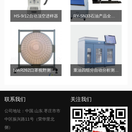
HS-9/12自动顶空进样器
RY-SN33石油产品全自动运动粘度测定仪（乌氏）
NWR262口罩视野测试仪
重油四组分自动分析测定系统
联系我们
关注我们
公司地址：中国.山东.枣庄市市
中区振兴路11号（荣华里北
侧）