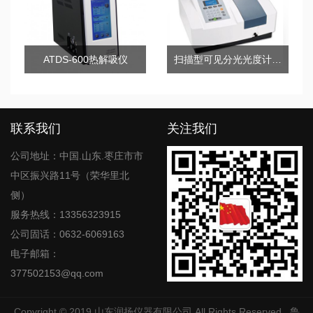
ATDS-600热解吸仪
扫描型可见分光光度计723(N.S)
联系我们
关注我们
公司地址：中国.山东.枣庄市市
中区振兴路11号（荣华里北
侧）
服务热线：13356323915
公司固话：0632-6069163
电子邮箱：
377502153@qq.com
Copyright © 2019
山东润扬仪器有限公司
All Rights Reserved
鲁