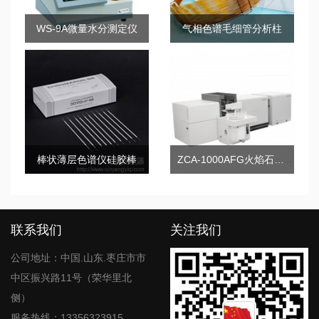
WS-9A微量水分测定仪
气相色谱毛细管分析柱
棒状薄层色谱仪硅胶棒
ZCA-1000AFG火焰石墨炉原子吸收分光光度计（一体机）
联系我们
关注我们
公司地址：中国.山东.枣庄市市
中区振兴路11号（荣华里北
侧）
服务热线：13356323915