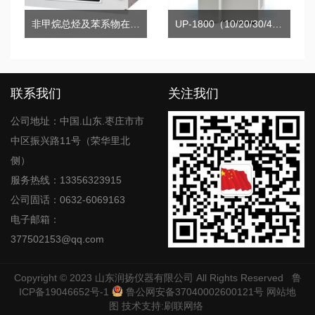
非甲烷总烃及苯系物在线气相色谱仪
UP-1800（10/20/30/40）系列超纯水机
联系我们
关注我们
公司地址：中国.山东.枣庄市市
中区振兴路11号（荣华里北
侧）
服务热线：13356323915
公司固话：0632-6069163
电子邮箱：
377502153@qq.com
Copyright © 2023
山东润扬仪器有限公司
All Rights Reserved
鲁
ICP备19046652号-1
鲁公网安备37040002600121号
网站地
图
技术支持:
刷联网络