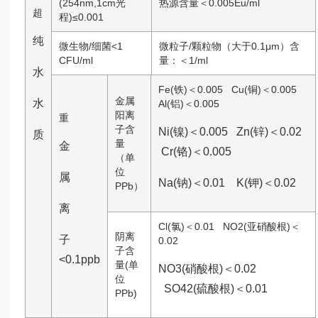
(254nm,1cm光
热源含量＜0.005Eu/ml
超
程)≤0.001
纯
微生物/细菌<1
微粒子/颗粒物（大于0.1μm）含
CFU/ml
量：＜1/ml
水
Fe(铁)＜0.005 Cu(铜)＜0.005
金属
水
Al(铝)＜0.005
阳离
重
子含
Ni(镍)＜0.005 Zn(锌)＜0.02
质
量
金
Cr(铬)＜0.005
（单
位
属
Na(钠)＜0.01 K(钾)＜0.02
PPb）
离
Cl(氯)＜0.01 NO2(亚硝酸根)＜
阴离
子
0.02
子含
<0.1ppb
量(单
NO3(硝酸根)＜0.02
位
SO42(硫酸根)＜0.01
PPb)