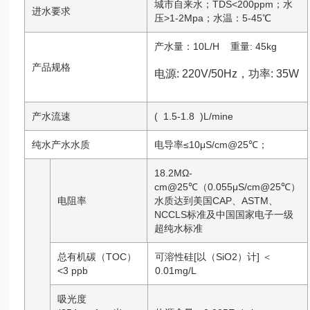
城市自来水；TDS<200ppm；水
进水要求
压>1-2Mpa；水温：5-45℃
产水量：10L/H 重量: 45kg
产品规格
电源: 220V/50Hz，功率: 35W
产水流速
( 1.5-1.8 )L/mine
纯水产水水质
电导率≤10μS/cm@25℃；
18.2MΩ-
cm@25℃（0.055μS/cm@25℃）
电阻率
水质达到美国CAP、ASTM、
NCCLS标准及中国国家电子一级
超纯水标准
总有机碳（TOC）
可溶性硅[以（SiO2）计] ＜
<3 ppb
0.01mg/L
吸光度