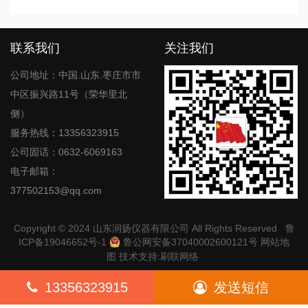
联系我们
关注我们
公司地址：中国.山东.枣庄市市
中区振兴路11号（荣华里北
侧）
服务热线：13356323915
公司固话：0632-6069163
电子邮箱：
377502153@qq.com
Copyright © 2024
山东润扬仪器有限公司
All Rights Reserved
鲁
ICP备19046652号-1
鲁公网安备37040002600121号
网站地
图
技术支持:
刷联网络
13356323915
发送短信