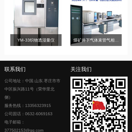
YM-33织物透湿量仪
煤矿井下气体束管气相色谱仪监测系统
联系我们
关注我们
公司地址：中国.山东.枣庄市市
中区振兴路11号（荣华里北
侧）
服务热线：13356323915
公司固话：0632-6069163
电子邮箱：
377502153@qq.com