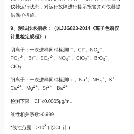
仪器运行状态，对运行故障进行提示报警并对仪器提
供保护措施。
9、
测试技术指标：（以JJG823-2014《离子色谱仪
计量检定规程》）
–
–
–
阴离子：一次进样同时检测F
、Cl
、NO
、
2
3-
–
2-
–
–
–
PO
、Br
、SO
、NO
、ClO
、BrO
、
4
4
3
2
3
–
ClO
3
+
+
+
+
阳离子：一次进样同时检测Li
、Na
、NH
、K
、
4
2+
2+
2+
2+
Ca
、Mg
、Sr
、Ba
–
检测下限：Cl
≤0.0005μg/mL
线性相关系数≥0.999
3
–
*线性范围：≥10
( 以Cl
计 )