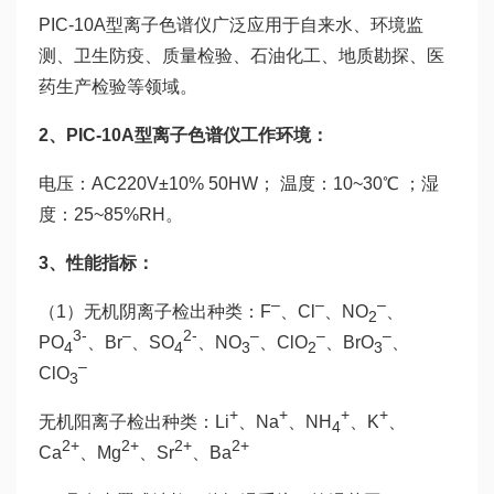
PIC-10A型离子色谱仪广泛应用于自来水、环境监
测、卫生防疫、质量检验、石油化工、地质勘探、医
药生产检验等领域。
2、PIC-10A型离子色谱仪工作环境：
电压：AC220V±10% 50HW； 温度：10~30℃ ；湿
度：25~85%RH。
3、性能指标：
–
–
–
（1）无机阴离子检出种类：F
、Cl
、NO
、
2
3-
–
2-
–
–
–
PO
、Br
、SO
、NO
、ClO
、BrO
、
4
4
3
2
3
–
ClO
3
+
+
+
+
无机阳离子检出种类：Li
、Na
、NH
、K
、
4
2+
2+
2+
2+
Ca
、Mg
、Sr
、Ba