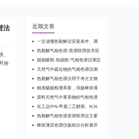
近期文章
谱法
一文读懂热裂解仪安装条件、调
试流程及使用操作规范
热裂解气相色谱-质谱联用技术应
铁、
用于贝叶经木质纤维素的微生物降
固相吸附-热脱附-气相色谱仪测定
月份
解机理
无组织排放空气中15种乙酸酯类化
天然气中硫化物的气相色谱仪测
合物的含量
定方法比较及分析方法新技术
热裂解气相色谱仪用于考古文物
鉴定和古建筑材料分析
精准赋能检测革新，润扬棒状薄
层色谱仪铸就国产分析新标杆
原料天然气中苯系物的气相色谱
仪分析路线
化工品中N-甲基二乙醇胺、N,N-
二甲基乙醇胺、N-乙基二乙醇胺和
热裂解气相色谱质谱联用仪主要
三乙醇胺的气相色谱仪测定
应用领域
棒状薄层色谱仪族组分分析展开
剂的选择