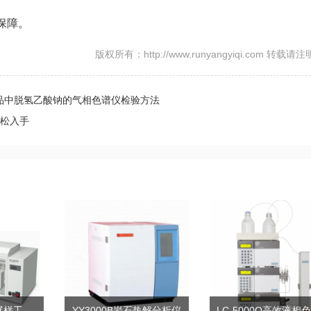
保障。
版权所有：http://www.runyangyiqi.com 转载请
品中脱氢乙酸钠的气相色谱仪检验方法
轻松入手
棒状薄层色谱仪展样工作台
YY3000B岩石热解分析仪