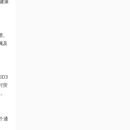
健康
谱。
属及
D3
时荧
单。
个通