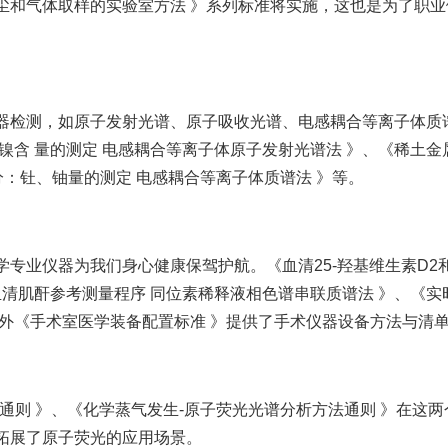
尘和气体取样的实验室方法 》系列标准将实施，这也是为了职业
器检测，如原子发射光谱、原子吸收光谱、电感耦合等离子体质
镍含 量的测定 电感耦合等离子体原子发射光谱法 》、《稀土金
分：钍、铀量的测定 电感耦合等离子体质谱法 》等。
专业仪器为我们身心健康保驾护航。《血清25-羟基维生素D2和
血清肌酐参考测量程序 同位素稀释液相色谱串联质谱法 》、《实
另外《手术室医学装备配置标准 》提供了手术仪器设备方法与清
通则 》、《化学蒸气发生-原子荧光光谱分析方法通则 》在这两
拓展了原子荧光的应用场景。