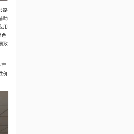
公路
辅助
应用
相色
细致
生产
性价