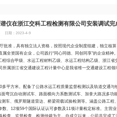
色谱仪在浙江交科工程检测有限公司安装调试完
日期：2023-4-9
厅批准，具有独立法人资格，按照现代企业制度组建，独立核算
直属全资国有企业，公司践行“同心同德、同创同享”的企业精神
路工程综合甲级、水运工程材料乙级、水运工程结构乙级、浙江省
司所属浙江省交通建设工程计量中心是我省维一交通建设工程领
3000多平方米。配备了公路水运工程质量监督检测以及轨道交通与
如路面弯沉自动测试车、路面横向力系数测试车、加拿大路况多功
架式桥梁检测车、俄罗斯隧道雷达、桥梁荷载试验检测等。涵盖公路工程
证参数、12项59个国际认证认可参数及11项计量检定标准。主营
殊检查、监督检查、检测仲裁为主。自成立以来，公司共完成了