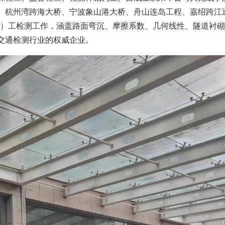
、杭州湾跨海大桥、宁波象山港大桥、舟山连岛工程、嘉绍跨江
（交）工检测工作，涵盖路面弯沉、摩擦系数、几何线性、隧道衬
交通检测行业的权威企业。