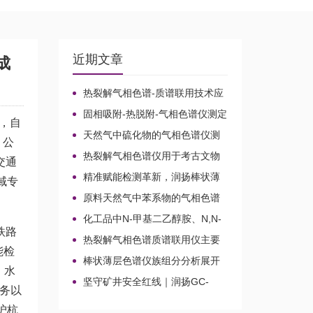
近期文章
成
热裂解气相色谱-质谱联用技术应
用于贝叶经木质纤维素的微生物降
固相吸附-热脱附-气相色谱仪测定
解机理
，自
无组织排放空气中15种乙酸酯类化
天然气中硫化物的气相色谱仪测
。公
合物的含量
定方法比较及分析方法新技术
热裂解气相色谱仪用于考古文物
交通
鉴定和古建筑材料分析
精准赋能检测革新，润扬棒状薄
域专
层色谱仪铸就国产分析新标杆
原料天然气中苯系物的气相色谱
仪分析路线
化工品中N-甲基二乙醇胺、N,N-
铁路
二甲基乙醇胺、N-乙基二乙醇胺和
热裂解气相色谱质谱联用仪主要
三乙醇胺的气相色谱仪测定
能检
应用领域
棒状薄层色谱仪族组分分析展开
、水
剂的选择
坚守矿井安全红线｜润扬GC-
业务以
2020A煤矿气体气相色谱仪检测方
沪杭
案