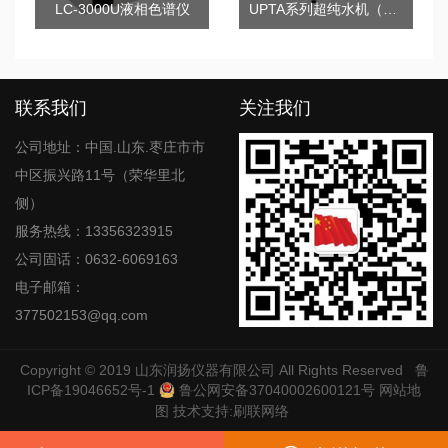
LC-3000U液相色谱仪
UPTA系列超纯水机（5/10/20）
联系我们
关注我们
公司地址：中国.山东.枣庄市市
中区振兴路11号（荣华里北
侧）
服务热线：13356323915
公司固话：0632-6069163
电子邮箱：
377502153@qq.com
Copyright © 2019
山东润扬仪器有限公司
All Rights Reserved
鲁
ICP备19046652号-1
鲁公网安备37040002600121号
网站地
图
技术支持:
刷联网络