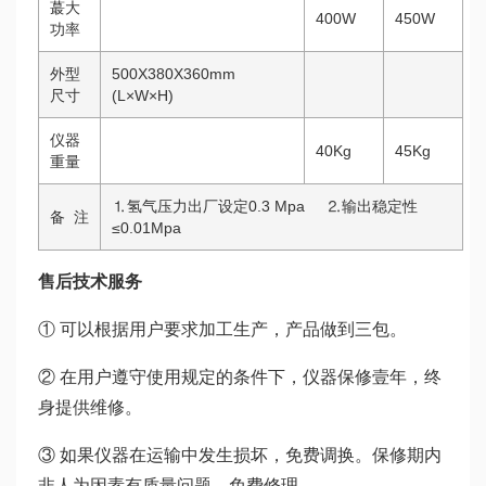
蕞大
400W
450W
功率
外型
500X380X360mm
尺寸
(L×W×H)
仪器
40Kg
45Kg
重量
⒈氢气压力出厂设定0.3 Mpa ⒉输出稳定性
备 注
≤0.01Mpa
售后
技术
服务
① 可以根据用户要求加工生产，产品做到三包。
② 在用户遵守使用规定的条件下，仪器保修壹年，终
身提供维修。
③ 如果仪器在运输中发生损坏，免费调换。保修期内
非人为因素有质量问题，免费修理。