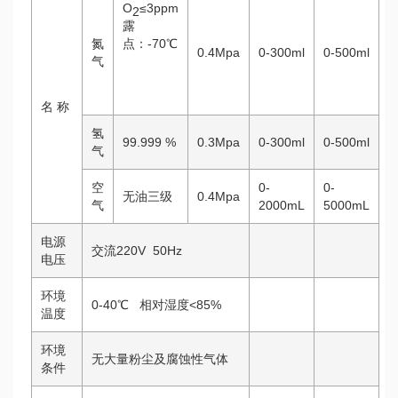
O
≤3ppm
2
露
氮
点：-70℃
0.4Mpa
0-300ml
0-500ml
气
名 称
氢
99.999 %
0.3Mpa
0-300ml
0-500ml
气
空
0-
0-
无油三级
0.4Mpa
气
2000mL
5000mL
电源
交流220V 50Hz
电压
环境
0-40℃ 相对湿度<85%
温度
环境
无大量粉尘及腐蚀性气体
条件