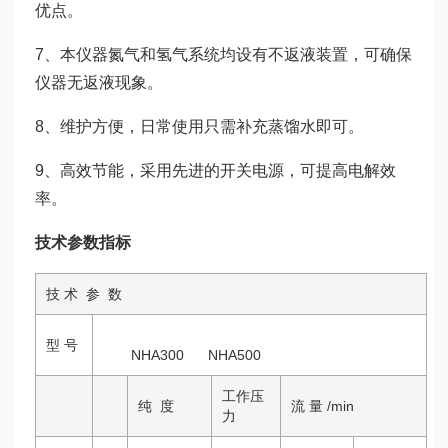
优点。
7、本仪器氮气和氢气系统均设有不返液装置，可确保
仪器无返液现象。
8、维护方便，日常使用只需补充蒸馏水即可。
9、高效节能，采用先进的开关电源，可提高电解效
率。
技术
参数
指标
技 术 参 数
型 号
NHA300 NHA500
工作压
纯 度
流 量 /min
力