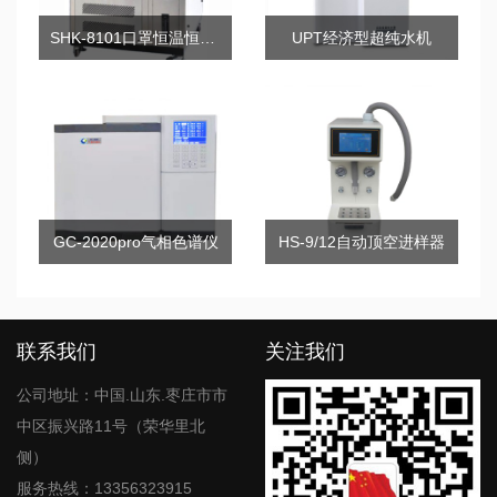
SHK-8101口罩恒温恒湿预处理箱
UPT经济型超纯水机
GC-2020pro气相色谱仪
HS-9/12自动顶空进样器
联系我们
关注我们
公司地址：中国.山东.枣庄市市
中区振兴路11号（荣华里北
侧）
服务热线：13356323915