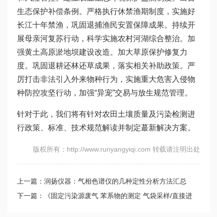
生态保护补偿条例。严格执行休禁渔期制度，实施好
长江十年禁渔，巩固退捕渔民安置保障成果。持续开
展母亲河复苏行动，科学实施农村河湖综合整治。加
强黄土高原淤地坝建设改造。加大草原保护修复力
度。巩固退耕还林还草成果，落实相关补助政策。严
厉打击非法引入外来物种行为，实施重大危害入侵物
种防控攻坚行动，加强“异宠”交易与放生规范管理。
针对于此，我们将有针对农田土壤质量及污染检测进
行政策、标准、技术规范解读并制定蕞新解决方案。
版权所有：http://www.runyangyiqi.com 转载请注明出处
上一篇：润扬仪器：气相色谱仪的几种定性分析方法汇总
下一篇：《固定污染源废气 苯系物的测定 气袋采样/直接进
样-气相色谱法》等4项环境监测标准正式实施