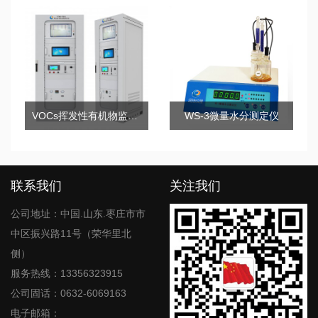
VOCs挥发性有机物监测系统
WS-3微量水分测定仪
联系我们
关注我们
公司地址：中国.山东.枣庄市市
中区振兴路11号（荣华里北
侧）
服务热线：13356323915
公司固话：0632-6069163
电子邮箱：