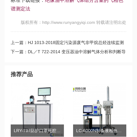
标准下载链接：
绝缘油中溶解气体组分含量的气相色
谱测定法
版权所有：http://www.runyangyiqi.com 转载请注明出处
上一篇：HJ 1013-2018固定污染源废气非甲烷总烃连续监测
系统技术要求及检测方法
下一篇：DL／T 722-2014 变压器油中溶解气体分析和判断导
则
推荐产品
LRY-707防护口罩死腔测试仪
LC-6000N制备液相色谱仪系统