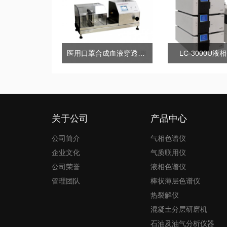
医用口罩合成血液穿透试验仪
LC-3000U液
关于公司
产品中心
公司简介
气相色谱仪
企业文化
气质联用仪
公司荣誉
液相色谱仪
管理团队
棒状薄层色谱仪
热裂解仪
混凝土分层研磨机
石油及油气分析仪器