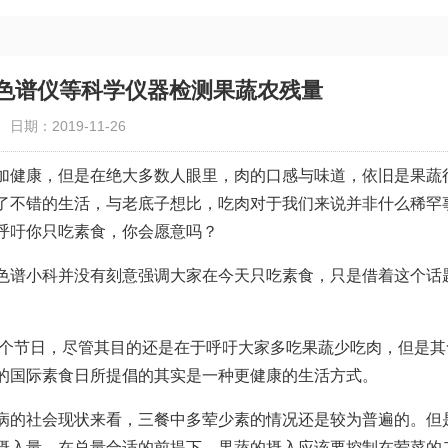
相色谱仪等科学仪器检测果蔬农残量
日期：2019-11-26
加健康，但是在绝大多数人眼里，肉的口感与味道，依旧是果蔬
了不错的生活，与老底子想比，吃肉对于我们来说并非什么稀罕
呼吁你只吃素食，你会愿意吗？
色谱小科并没有刻意强调大家在今天只吃素食，只是借着这个话
一个节日，尽管其目的还是在于呼吁大家多吃果蔬少吃肉，但是其
的国际素食日所提倡的其实是一种更健康的生活方式。
病的社会现状来看，三餐中多荤少素的情况还是较为普遍的。但
摄入量，在总量合适的前提下，果蔬的摄入应该要控制在荤菜的