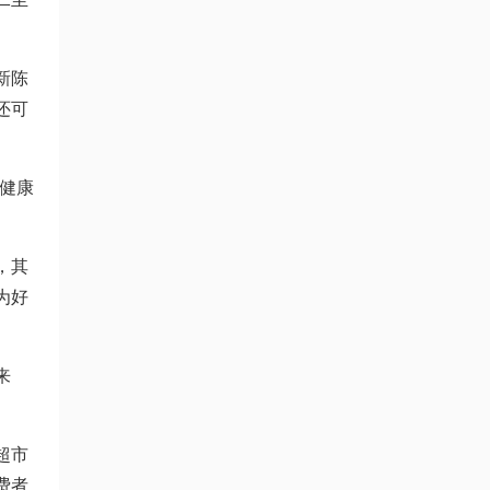
新陈
还可
健康
，其
为好
来
超市
费者