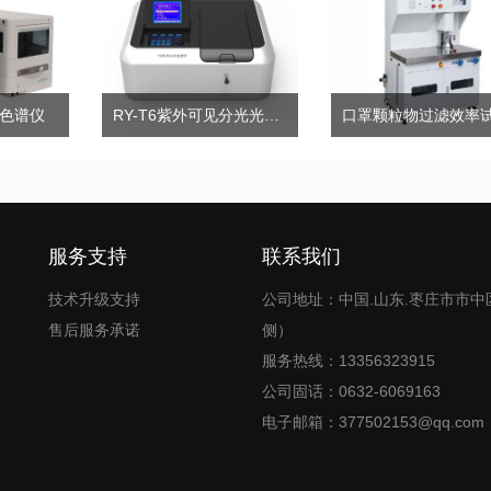
相色谱仪
RY-T6紫外可见分光光度计
服务支持
联系我们
技术升级支持
公司地址：中国.山东.枣庄市市中
售后服务承诺
侧）
服务热线：13356323915
公司固话：0632-6069163
电子邮箱：377502153@qq.com