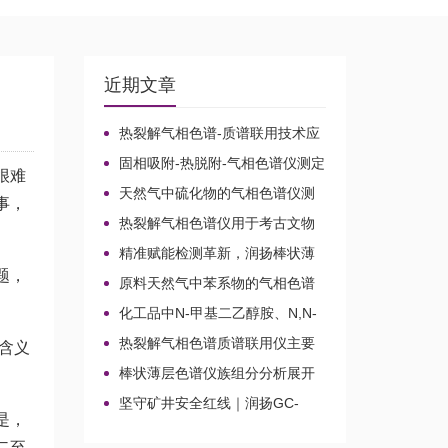
近期文章
热裂解气相色谱-质谱联用技术应
用于贝叶经木质纤维素的微生物降
固相吸附-热脱附-气相色谱仪测定
解机理
很难
无组织排放空气中15种乙酸酯类化
天然气中硫化物的气相色谱仪测
事，
合物的含量
定方法比较及分析方法新技术
热裂解气相色谱仪用于考古文物
鉴定和古建筑材料分析
精准赋能检测革新，润扬棒状薄
层色谱仪铸就国产分析新标杆
题，
原料天然气中苯系物的气相色谱
仪分析路线
化工品中N-甲基二乙醇胺、N,N-
二甲基乙醇胺、N-乙基二乙醇胺和
热裂解气相色谱质谱联用仪主要
含义
三乙醇胺的气相色谱仪测定
应用领域
棒状薄层色谱仪族组分分析展开
剂的选择
坚守矿井安全红线｜润扬GC-
是，
2020A煤矿气体气相色谱仪检测方
案
二至