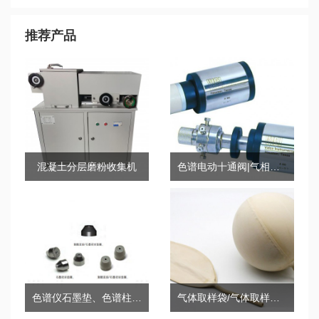
助力氯化物吸收量降低效果试验
推荐产品
混凝土分层磨粉收集机
色谱电动十通阀|气相色谱十通阀|气动进样十通阀
色谱仪石墨垫、色谱柱石墨密封垫
气体取样袋/气体取样球胆