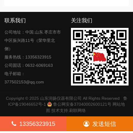
联系我们
关注我们
公司地址：中国.山东.枣庄市市
中区振兴路11号（荣华里北
侧）
服务热线：13356323915
公司固话：0632-6069163
电子邮箱：
377502153@qq.com
Copyright © 2025
山东润扬仪器有限公司
All Rights Reserved
鲁
ICP备19046652号-1
鲁公网安备37040002600121号
网站地
图
技术支持:
刷联网络
13356323915
发送短信