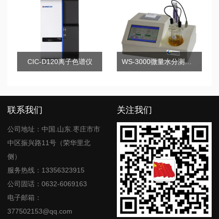
CIC-D120离子色谱仪
WS-3000微量水分测定仪
联系我们
关注我们
公司地址：中国.山东.枣庄市市
中区振兴路11号（荣华里北
侧）
服务热线：13356323915
公司固话：0632-6069163
电子邮箱：
377502153@qq.com