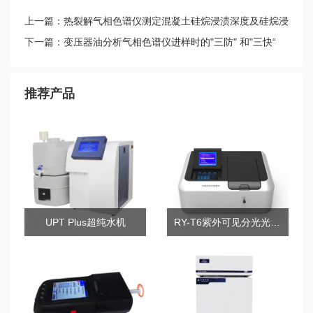
上一篇：热裂解气相色谱仪测定混凝土硅烷浸渍深度及硅烷浸
渍防腐施工方法
下一篇：变压器油分析气相色谱仪进样时的"三防" 和"三快“
推荐产品
UPT Plus超纯水机
RY-T6紫外可见分光光度计