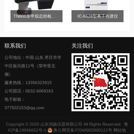
TN800非甲烷总烃检测仪（手持式）
IC-8628型离子色谱仪
联系我们
关注我们
公司地址：中国.山东.枣庄市市
中区振兴路11号（荣华里北
侧）
服务热线：13356323915
公司固话：0632-6069163
电子邮箱：
377502153@qq.com
Copyright © 2020
山东润扬仪器有限公司
All Rights Reserved
鲁
ICP备19046652号-1
鲁公网安备37040002600121号
网站地