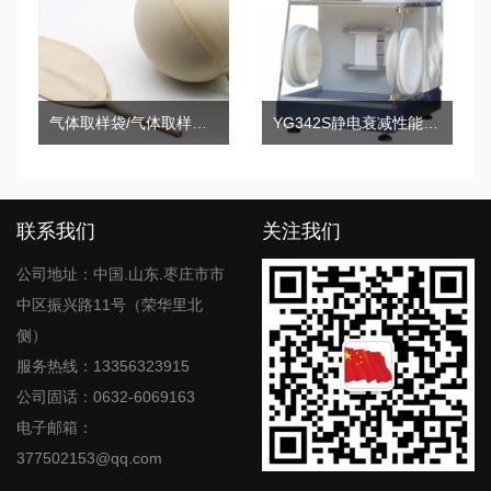
气体取样袋/气体取样球胆
YG342S静电衰减性能测试仪
联系我们
关注我们
公司地址：中国.山东.枣庄市市
中区振兴路11号（荣华里北
侧）
服务热线：13356323915
公司固话：0632-6069163
电子邮箱：
377502153@qq.com