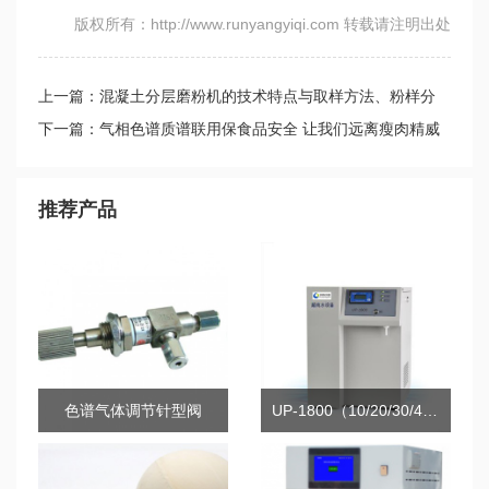
版权所有：http://www.runyangyiqi.com 转载请注明出处
上一篇：混凝土分层磨粉机的技术特点与取样方法、粉样分
层、磨粉收集
下一篇：气相色谱质谱联用保食品安全 让我们远离瘦肉精威
胁
推荐产品
色谱气体调节针型阀
UP-1800（10/20/30/40）系列超纯水机