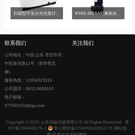
扫描型可见分光光度计723(N.S)
RYAS-3016A/C液体自动进样器
联系我们
关注我们
公司地址：中国.山东.枣庄市市
中区振兴路11号（荣华里北
侧）
服务热线：13356323915
公司固话：0632-6069163
电子邮箱：
377502153@qq.com
Copyright © 2020
山东润扬仪器有限公司
All Rights Reserved
鲁
ICP备19046652号-1
鲁公网安备37040002600121号
网站地
图
技术支持:
刷联网络