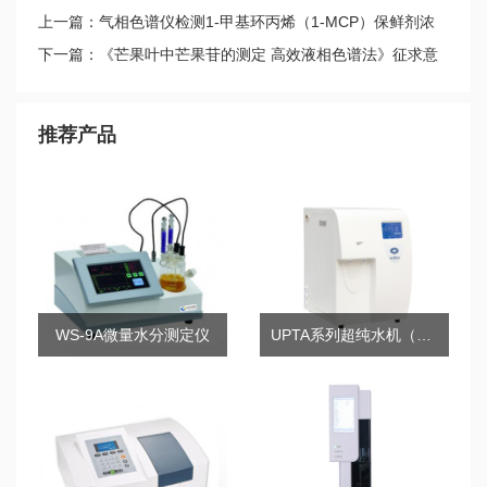
上一篇：气相色谱仪检测1-甲基环丙烯（1-MCP）保鲜剂浓
度 助力果蔬贮藏保鲜
下一篇：《芒果叶中芒果苷的测定 高效液相色谱法》征求意
见
推荐产品
WS-9A微量水分测定仪
UPTA系列超纯水机（5/10/20）