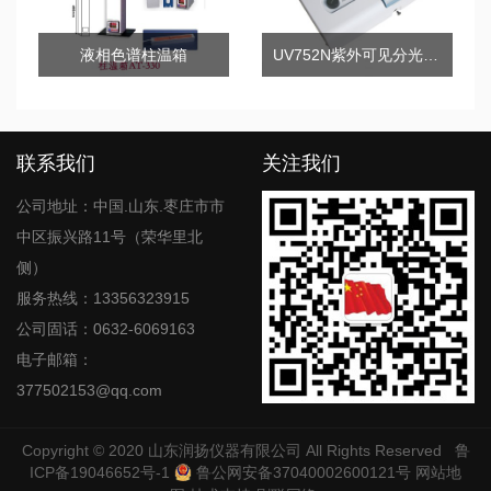
液相色谱柱温箱
UV752N紫外可见分光光度计
联系我们
关注我们
公司地址：中国.山东.枣庄市市
中区振兴路11号（荣华里北
侧）
服务热线：13356323915
公司固话：0632-6069163
电子邮箱：
377502153@qq.com
Copyright © 2020
山东润扬仪器有限公司
All Rights Reserved
鲁
ICP备19046652号-1
鲁公网安备37040002600121号
网站地