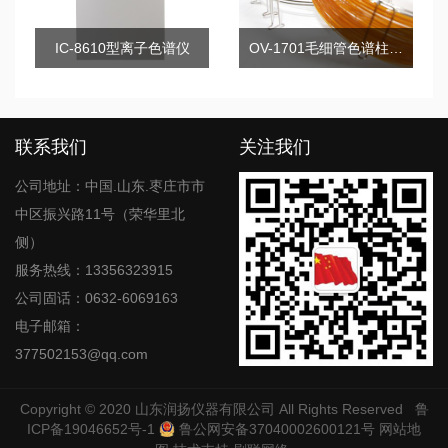
IC-8610型离子色谱仪
OV-1701毛细管色谱柱系列
联系我们
关注我们
公司地址：中国.山东.枣庄市市
中区振兴路11号（荣华里北
侧）
服务热线：13356323915
公司固话：0632-6069163
电子邮箱：
377502153@qq.com
Copyright © 2020
山东润扬仪器有限公司
All Rights Reserved
鲁
ICP备19046652号-1
鲁公网安备37040002600121号
网站地