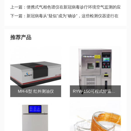
上一篇：便携式气相色谱仪在新冠病毒诊疗环境空气监测的应
用
下一篇：新冠病毒从“疑似”成为“确诊”，这些检测仪器逆行在
路上
推荐产品
MH-6型 红外测油仪
RYW-150可程式恒温恒湿试验箱