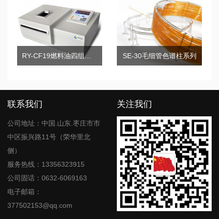
RY-CF19燃料油四组分棒状薄层色谱仪
SE-30毛细管色谱柱系列
联系我们
关注我们
公司地址：中国.山东.枣庄市市
中区振兴路11号（荣华里北
侧）
服务热线：13356323915
公司固话：0632-6069163
电子邮箱：
377502153@qq.com