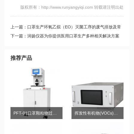
版权所有：http://www.runyangyiqi.com 转载请注明出处
上一篇：口罩生产环氧乙烷（EO）灭菌工序的废气排放及常
见治理方法
下一篇：润扬仪器为你提供医用口罩生产多种相关解决方案
推荐产品
PFT-01口罩颗粒物过滤效率测试仪
挥发性有机物(VOCs)在线气相色谱分析仪