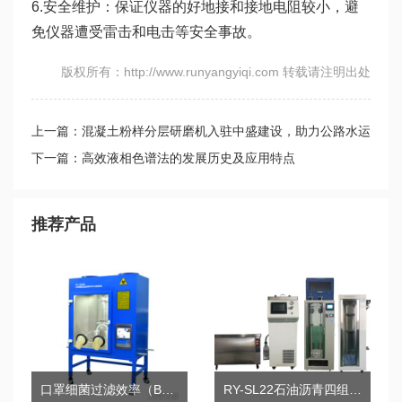
6.安全维护：保证仪器的好地接和接地电阻较小，避
免仪器遭受雷击和电击等安全事故。
版权所有：http://www.runyangyiqi.com 转载请注明出处
上一篇：混凝土粉样分层研磨机入驻中盛建设，助力公路水运
平安百年品质工程交通建设
下一篇：高效液相色谱法的发展历史及应用特点
推荐产品
口罩细菌过滤效率（BFE）测试仪
RY-SL22石油沥青四组分测定仪