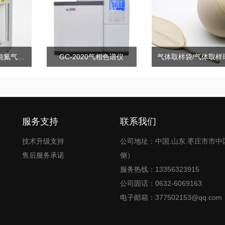
RYN-300/500高纯氮气发生器
GC-2020气相色谱仪
气体取样袋/气体取样
服务支持
联系我们
技术升级支持
公司地址：中国.山东.枣庄市市中
售后服务承诺
侧）
服务热线：13356323915
公司固话：0632-6069163
电子邮箱：377502153@qq.com