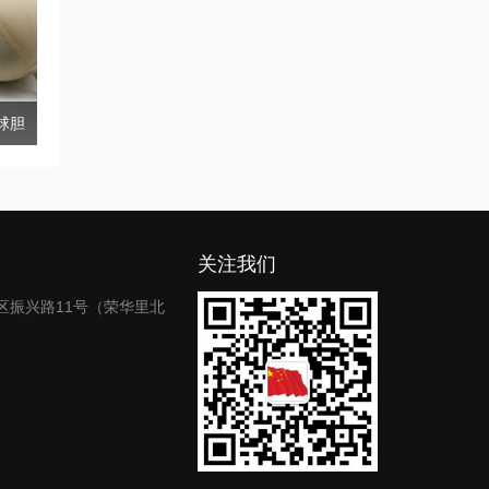
球胆
关注我们
区振兴路11号（荣华里北