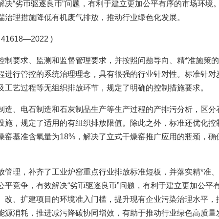
解决“劣币驱逐良币”问题，有利于建立更加公平有序的市场环境
端治理措施降低有机废气排放，推动行业绿色化发展。
18—2022 )
控制要求、监测和监督管理要求，并按照问题导向、精*准施策
程进行管控的系统治理理念，具有很强的行业针对性。标准针对
及工艺过程等无组织排放环节，规定了明确的控制措施要求。
制造、电石制造和石灰制品生产等生产过程的产排污分析，区分
设施，规定了适用的有组织排放限值。除此之外，标准还优化控
燥窑基准含氧量为18%，解决了立式干燥窑推广应用的瓶颈，确
放管理，补齐了工业炉窑重点行业排放标准短板，并落实精*准
公平竞争，有效解决“劣币驱逐良币”问题，有利于建立更加公平
、改、扩建项目的环境准入门槛，提升现有企业污染治理水平，
能源消耗，推进减污降碳协同增效，有助于推动行业绿色高质量