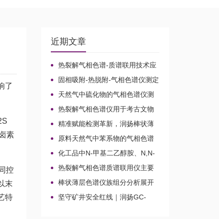
近期文章
热裂解气相色谱-质谱联用技术应
用于贝叶经木质纤维素的微生物降
固相吸附-热脱附-气相色谱仪测定
解机理
响了
无组织排放空气中15种乙酸酯类化
天然气中硫化物的气相色谱仪测
合物的含量
定方法比较及分析方法新技术
热裂解气相色谱仪用于考古文物
鉴定和古建筑材料分析
S
精准赋能检测革新，润扬棒状薄
层色谱仪铸就国产分析新标杆
含卤素
原料天然气中苯系物的气相色谱
仪分析路线
化工品中N-甲基二乙醇胺、N,N-
二甲基乙醇胺、N-乙基二乙醇胺和
热裂解气相色谱质谱联用仪主要
协同控
三乙醇胺的气相色谱仪测定
应用领域
棒状薄层色谱仪族组分分析展开
以末
剂的选择
艺特
坚守矿井安全红线｜润扬GC-
2020A煤矿气体气相色谱仪检测方
案