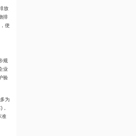
物排放
染物排
量，使
步规
企业
护验
大多为
)，
标准