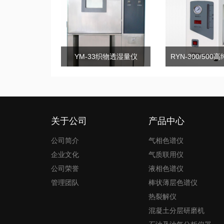
YM-33织物透湿量仪
关于公司
产品中心
公司简介
气相色谱仪
企业文化
气质联用仪
公司荣誉
液相色谱仪
管理团队
棒状薄层色谱仪
热裂解仪
混凝土分层研磨机