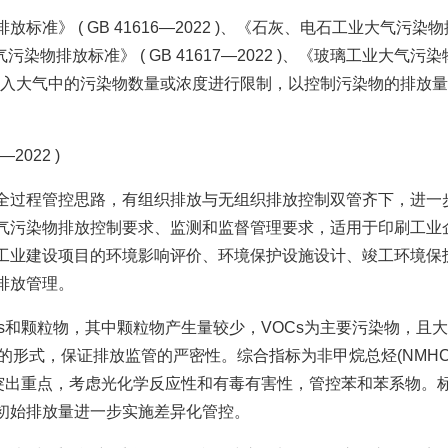
准》 ( GB 41616—2022 )、《石灰、电石工业大气污染
大气污染物排放标准》 ( GB 41617—2022 )、《玻璃工业大气污
则标准，对排入大气中的污染物数量或浓度进行限制，以控制污染物的排放
2022 )
全过程管控思路，有组织排放与无组织排放控制双管齐下，进一
气污染物排放控制要求、监测和监督管理要求，适用于印刷工业
工业建设项目的环境影响评价、环境保护设施设计、竣工环境保
排放管理。
s和颗粒物，其中颗粒物产生量较少，VOCs为主要污染物，且
的形式，保证排放监管的严密性。综合指标为非甲烷总烃(NMHC
目突出重点，考虑光化学反应性和有毒有害性，管控苯和苯系物。
初始排放量进一步实施差异化管控。