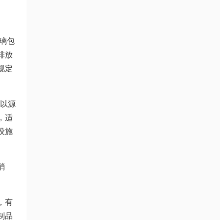
璃包
排放
规定
化以源
，适
设施
消
，有
制品