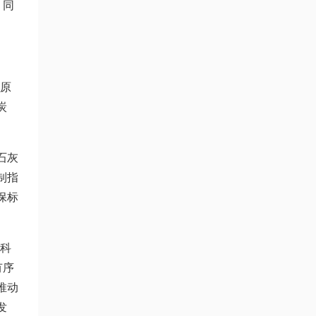
。同
的原
炭
石灰
制指
保标
、科
有序
推动
发