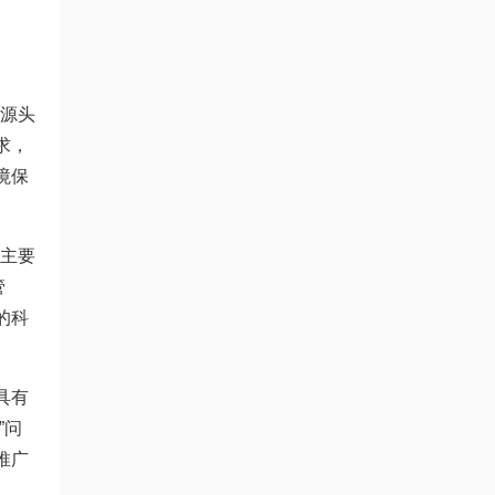
以源头
求，
境保
等主要
管
的科
具有
”问
推广