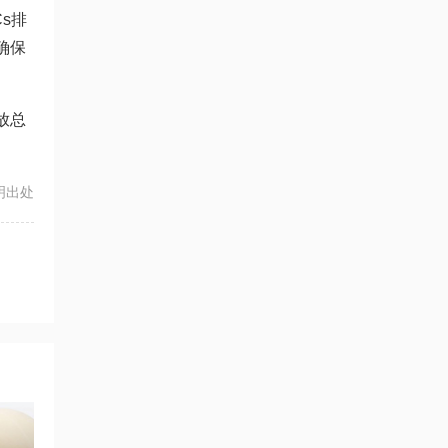
Cs排
确保
放总
注明出处