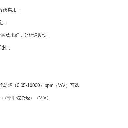
方便实用；
定；
分离效果好，分析速度快；
实性；
总烃（0.05-10000）ppm（V/V）可选
ppm（非甲烷总烃）（V/V）