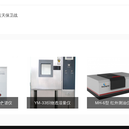
蓝天保卫战
子色谱仪
YM-33织物透湿量仪
MH-6型 红外测油