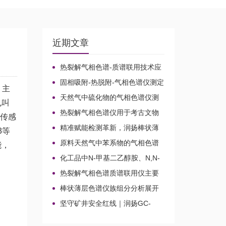
近期文章
热裂解气相色谱-质谱联用技术应
用于贝叶经木质纤维素的微生物降
固相吸附-热脱附-气相色谱仪测定
解机理
，主
无组织排放空气中15种乙酸酯类化
天然气中硫化物的气相色谱仪测
也叫
合物的含量
定方法比较及分析方法新技术
热裂解气相色谱仪用于考古文物
子传感
鉴定和古建筑材料分析
精准赋能检测革新，润扬棒状薄
3等
层色谱仪铸就国产分析新标杆
原料天然气中苯系物的气相色谱
能，
仪分析路线
化工品中N-甲基二乙醇胺、N,N-
二甲基乙醇胺、N-乙基二乙醇胺和
热裂解气相色谱质谱联用仪主要
三乙醇胺的气相色谱仪测定
应用领域
棒状薄层色谱仪族组分分析展开
剂的选择
坚守矿井安全红线｜润扬GC-
2020A煤矿气体气相色谱仪检测方
案