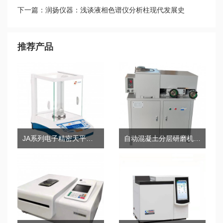
2019的新变化
下一篇：润扬仪器：浅谈液相色谱仪分析柱现代发展史
推荐产品
JA系列电子精密天平（千分之一）
自动混凝土分层研磨机RY-H5+