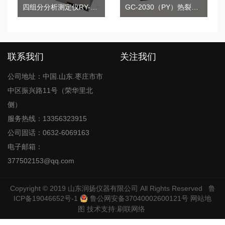
四组分分析测定仪RY-CF19
GC-2030（PY）热裂解气相色谱仪
联系我们
关注我们
公司地址：中国.山东.枣庄市市
中区振兴路11号（荣华里北
侧）
服务热线：13356323915
公司固话：0632-6069163
电子邮箱：
377502153@qq.com
Copyright © 2019
山东润扬仪器有限公司
All Rights Reserved
鲁
ICP备19046652号-1
鲁公网安备37040002600121号
网站地
图
技术支持:
刷联网络