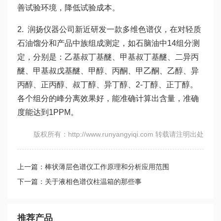
善试验环境，降低试验成本。
2. 润扬仪器公司新近研发一款多维色谱仪，在对轻质
石油馏分和产品中族组成测定，如石脑油中14组分测
定，分别是：乙基叔丁基醚、甲基叔丁基醚、二异丙
醚、甲基叔戊基醚、甲醇、丙酮、甲乙酮、乙醇、异
丙醇、正丙醇、叔丁醇、异丁醇、2-丁醇、正丁醇。
各个组分的峰分离效果好，能准确计算出含量，准确
度能达到1PPM。
版权所有：http://www.runyangyiqi.com 转载请注明出处
上一篇：棒状薄层色谱仪工作原理和分析应用范围
下一篇：关于液相色谱仪柱温箱的那些事
推荐产品