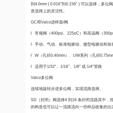
到4.0mm ( 0.016″到0.156″ ) 可以选
质选择上的灵活性。
GC用Valco进样器/阀
l 常规阀（400psi、225oC）和高温阀（300p
l 手动、气动、标准电驱动、微型电驱动和加
l W（孔径0.40mm）、UW系列（孔径0.75
l 适用于1/32″、1/16″、1/8″ 或 1/4″管路
Valco多位阀
连续地旋转步进多位阀，实现流路选择。
SD（封闭）阀选择4 到16 条封闭流路其
的构造也可以让一流路流向一些样品收集的出