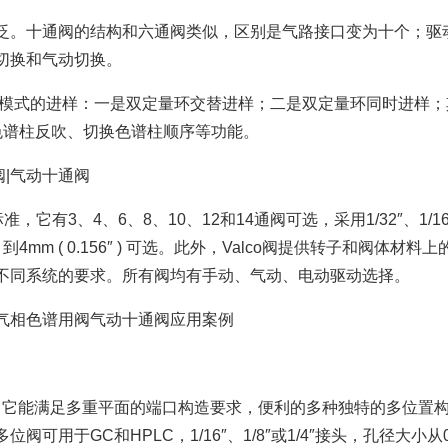
泛。十通阀的结构和六通阀类似，区别是气路接口变为十个；驱
切换和气动切换。
种模式的进样：一是双定量环交替进样；二是双定量环同时进样；
色谱柱反吹、切换色谱柱顺序等功能。
阀|气动十通阀
，它有3、4、6、8、10、12和14通阀可选，采用1/32″、1/16
0″ ) 到4mm ( 0.156″ ) 可选。此外，Valco阀提供转子和阀体材料
不同系统的要求。所有阀均有手动、气动、电动驱动选择。
位阀气相色谱用阀气动十通阀应用案例
计，它能满足多重平面的端口构造要求，便利的多种独特的多位置
用于GC和HPLC，1/16″、1/8″或1/4″接头，孔径大小从0.