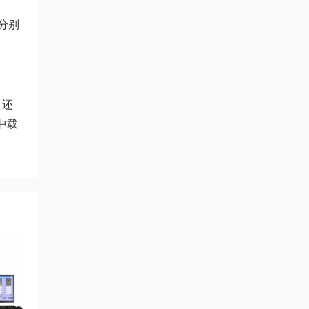
分别
，还
中载