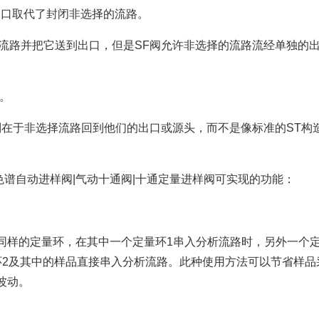
同出口取代了封闭非选择的流路。
一流路并把它送到出口，但是SF阀允许非选择的流路流经单独的
。
区别在于非选择流路回到他们的出口或源头，而不是像标准的ST构
色谱自动进样阀|气动十通阀|十通定量进样阀可实现的功能：
同样的定量环，在其中一个定量环1串入分析流路时，另外一个
环2及其中的样品直接串入分析流路。此种使用方法可以节省样品
波动。