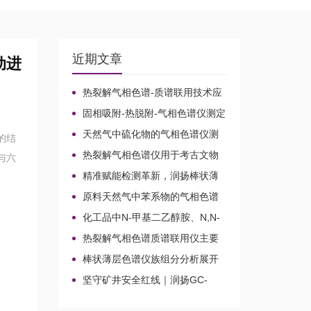
近期文章
动进
热裂解气相色谱-质谱联用技术应
用于贝叶经木质纤维素的微生物降
固相吸附-热脱附-气相色谱仪测定
解机理
无组织排放空气中15种乙酸酯类化
天然气中硫化物的气相色谱仪测
的结
合物的含量
定方法比较及分析方法新技术
热裂解气相色谱仪用于考古文物
与六
鉴定和古建筑材料分析
精准赋能检测革新，润扬棒状薄
层色谱仪铸就国产分析新标杆
原料天然气中苯系物的气相色谱
仪分析路线
化工品中N-甲基二乙醇胺、N,N-
二甲基乙醇胺、N-乙基二乙醇胺和
热裂解气相色谱质谱联用仪主要
三乙醇胺的气相色谱仪测定
应用领域
棒状薄层色谱仪族组分分析展开
剂的选择
坚守矿井安全红线｜润扬GC-
2020A煤矿气体气相色谱仪检测方
案