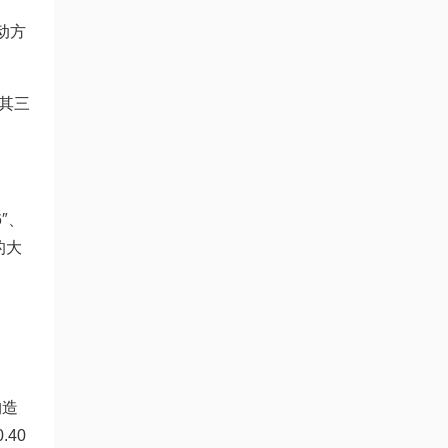
动方
其三
″、
上的大
构造
40