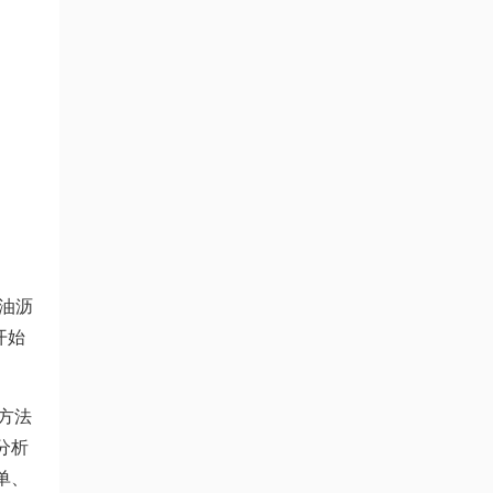
油沥
开始
方法
分析
单、