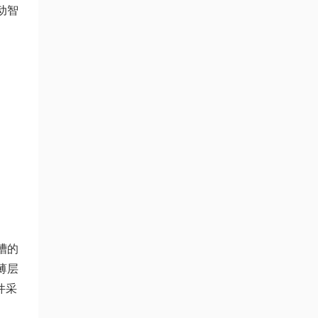
动智
槽的
薄层
件采