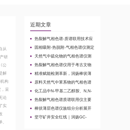
近期文章
热裂解气相色谱-质谱联用技术应
用于贝叶经木质纤维素的微生物降
固相吸附-热脱附-气相色谱仪测定
自从
解机理
无组织排放空气中15种乙酸酯类化
天然气中硫化物的气相色谱仪测
生产研
合物的含量
定方法比较及分析方法新技术
热裂解气相色谱仪用于考古文物
《公
鉴定和古建筑材料分析
是解
精准赋能检测革新，润扬棒状薄
层色谱仪铸就国产分析新标杆
究机构
原料天然气中苯系物的气相色谱
仪分析路线
仪，采
化工品中N-甲基二乙醇胺、N,N-
二甲基乙醇胺、N-乙基二乙醇胺和
无论
热裂解气相色谱质谱联用仪主要
三乙醇胺的气相色谱仪测定
应用领域
了实
棒状薄层色谱仪族组分分析展开
改
剂的选择
坚守矿井安全红线｜润扬GC-
单、
2020A煤矿气体气相色谱仪检测方
案