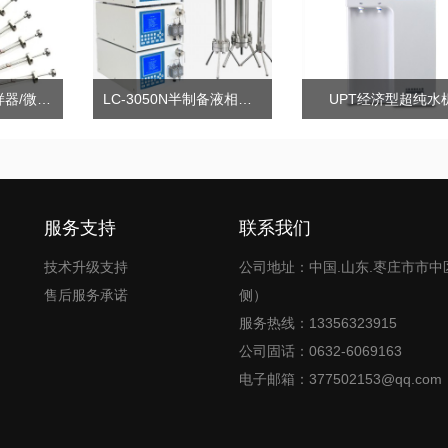
棒状薄层色谱点样器/微型点样器/微量进样针
LC-3050N半制备液相色谱仪
UPT经济型超纯水
服务支持
联系我们
技术升级支持
公司地址：中国.山东.枣庄市市中
售后服务承诺
侧）
服务热线：13356323915
公司固话：0632-6069163
电子邮箱：377502153@qq.com