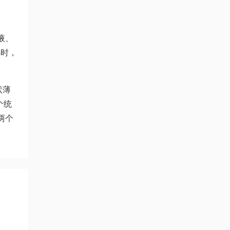
液、
小时，
状薄
个统
两个