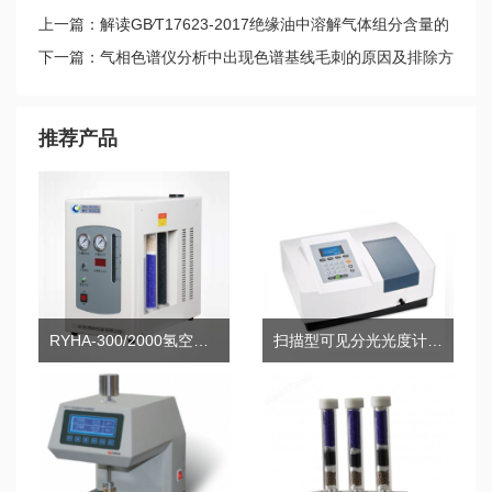
上一篇：解读GB∕T17623-2017绝缘油中溶解气体组分含量的
气相色谱测定法
下一篇：气相色谱仪分析中出现色谱基线毛刺的原因及排除方
法
推荐产品
RYHA-300/2000氢空发生器
扫描型可见分光光度计723(N.S)