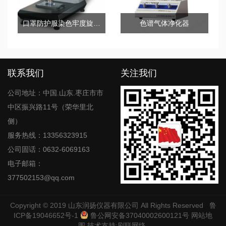
口罩防护服染色牢度旋转摩擦仪
色谱气体净化器
联系我们
关注我们
公司地址：中国.山东.枣庄市市
中区振兴路11号（荣华里北
侧）
服务热线：13356323915
公司固话：0632-6069163
电子邮箱：
377502153@qq.com
Copyright © 2019
山东润扬仪器有限公司
All Rights Reserved
鲁
ICP备19046652号-1
鲁公网安备37040002600121号
网站地
图
技术支持:
刷联网络