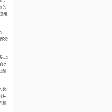
技的
卫组
的
有部分
岁以上
的水
肪酸
的化
能从
气相