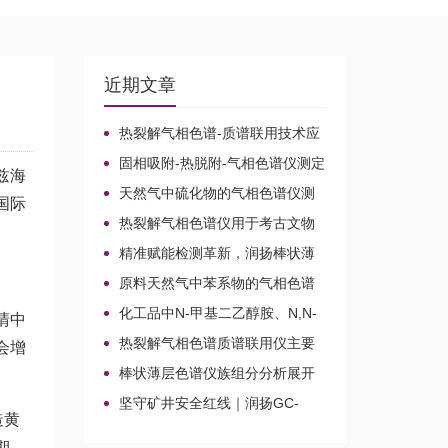
近期文章
热裂解气相色谱-质谱联用技术应
用于贝叶经木质纤维素的微生物降
固相吸附-热脱附-气相色谱仪测定
解机理
兹海
无组织排放空气中15种乙酸酯类化
天然气中硫化物的气相色谱仪测
国际
合物的含量
定方法比较及分析方法新技术
热裂解气相色谱仪用于考古文物
鉴定和古建筑材料分析
精准赋能检测革新，润扬棒状薄
层色谱仪铸就国产分析新标杆
原料天然气中苯系物的气相色谱
仪分析路线
化工品中N-甲基二乙醇胺、N,N-
清中
二甲基乙醇胺、N-乙基二乙醇胺和
热裂解气相色谱质谱联用仪主要
会增
三乙醇胺的气相色谱仪测定
应用领域
棒状薄层色谱仪族组分分析展开
剂的选择
坚守矿井安全红线｜润扬GC-
造黄
2020A煤矿气体气相色谱仪检测方
案
期，