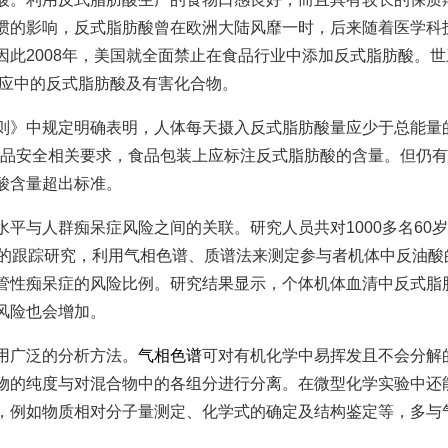
惯的影响，反式脂肪酸曾在欧洲大陆风靡一时，后来随着医学科
此2008年，美国就全面禁止在食品行业中添加反式脂肪酸。世
供应中的反式脂肪酸及有害化合物。
则》中规定明确表明，人体每天摄入反式脂肪酸量应少于总能量
国食品安全相关要求，食品包装上应标注反式脂肪酸的含量。但仍
酸含量超出标准。
平与人群痴呆症风险之间的关联。研究人员共对1000多名60
年的跟踪研究，利用气相色谱、质谱法来测定参与者机体中反油酸
管性痴呆症的风险比例。研究结果显示，个体机体血清中反式脂
风险也会增加。
用广泛的分析方法。
气相色谱
可对有机化学中易挥发且不会分解
物的纯度与对混合物中的各组分进行分离。在微型化学实验中还
，例如物质相对分子量测定、化学式的确定及结构鉴定等，多与