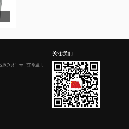
自动混凝土分层研磨机RY-H5+
关注我们
区振兴路11号（荣华里北