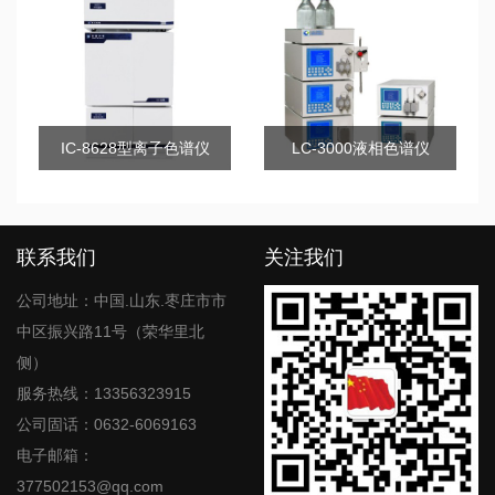
IC-8628型离子色谱仪
LC-3000液相色谱仪
联系我们
关注我们
公司地址：中国.山东.枣庄市市
中区振兴路11号（荣华里北
侧）
服务热线：13356323915
公司固话：0632-6069163
电子邮箱：
377502153@qq.com