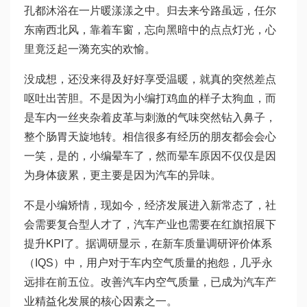
孔都沐浴在一片暖漾漾之中。归去来兮路虽远，任尔
东南西北风，靠着车窗，忘向黑暗中的点点灯光，心
里竟泛起一漪充实的欢愉。
没成想，还没来得及好好享受温暖，就真的突然差点
呕吐出苦胆。不是因为小编打鸡血的样子太狗血，而
是车内一丝夹杂着皮革与刺激的气味突然钻入鼻子，
整个肠胃天旋地转。相信很多有经历的朋友都会会心
一笑，是的，小编晕车了，然而晕车原因不仅仅是因
为身体疲累，更主要是因为汽车的异味。
不是小编矫情，现如今，经济发展进入新常态了，社
会需要复合型人才了，汽车产业也需要在红旗招展下
提升KPI了。据调研显示，在新车质量调研评价体系
（IQS）中，用户对于车内空气质量的抱怨，几乎永
远排在前五位。改善汽车内空气质量，已成为汽车产
业精益化发展的核心因素之一。