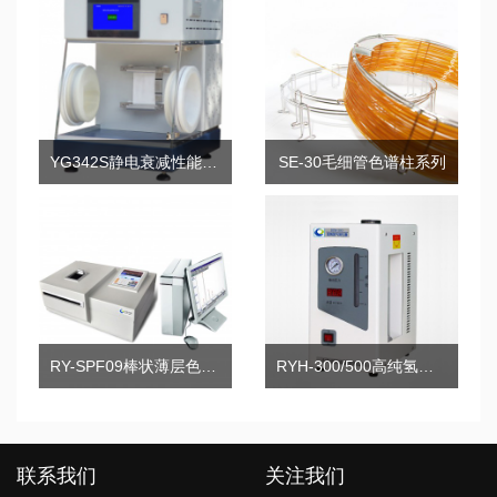
YG342S静电衰减性能测试仪
SE-30毛细管色谱柱系列
RY-SPF09棒状薄层色谱分析仪
RYH-300/500高纯氢气发生器
联系我们
关注我们