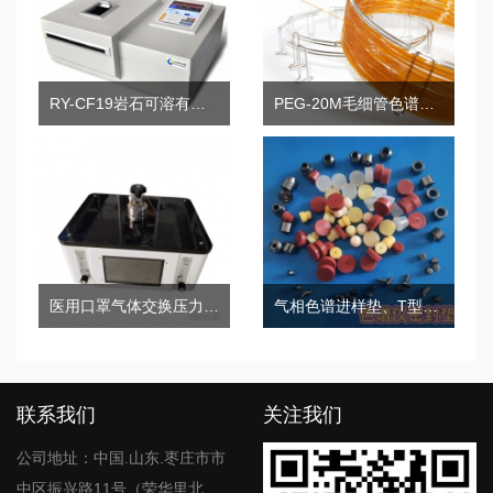
RY-CF19岩石可溶有机物和原油族组分测定棒状薄层色谱仪
PEG-20M毛细管色谱柱系列
医用口罩气体交换压力差测试仪
气相色谱进样垫、T型垫、密封垫、气路O型垫
联系我们
关注我们
公司地址：中国.山东.枣庄市市
中区振兴路11号（荣华里北