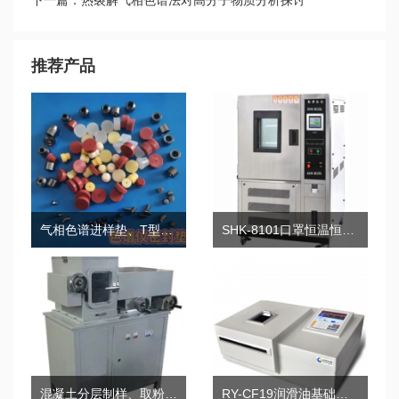
重大
下一篇：热裂解气相色谱法对高分子物质分析探讨
推荐产品
气相色谱进样垫、T型垫、密封垫、气路O型垫
SHK-8101口罩恒温恒湿预处理箱
混凝土分层制样、取粉、剖面磨削机RY-H5
RY-CF19润滑油基础油化学族组成测定棒状薄层色谱仪