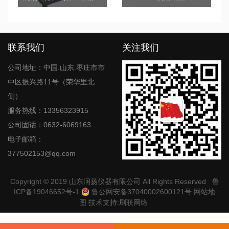
联系我们
关注我们
公司地址：中国.山东.枣庄市市
中区振兴路11号（荣华里北
侧）
服务热线：13356323915
公司固话：0632-6069163
电子邮箱：
377502153@qq.com
Copyright © 2019
山东润扬仪器有限公司
All Rights Reserved
鲁
ICP备19046652号-1
鲁公网安备37040002600121号
网站地
图
技术支持:
刷联网络