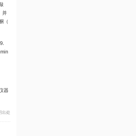
敲
，并
酮（
.
min
仪器
注明出处