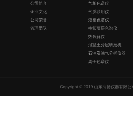
公司简介
气相色谱仪
企业文化
气质联用仪
公司荣誉
液相色谱仪
管理团队
棒状薄层色谱仪
热裂解仪
混凝土分层研磨机
石油及油气分析仪器
离子色谱仪
Copyright © 2019
山东润扬仪器有限公