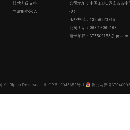
技术升级支持
公司地址：中国.山东.枣庄市市中
售后服务承诺
侧）
服务热线：13356323915
公司固话：0632-6069163
电子邮箱：377502153@qq.com
司
All Rights Reserved
鲁ICP备19046652号-1
鲁公网安备37040002