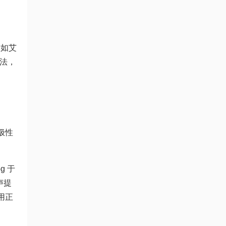
定如艾
谱法，
极性
。
g 于
超声提
用正