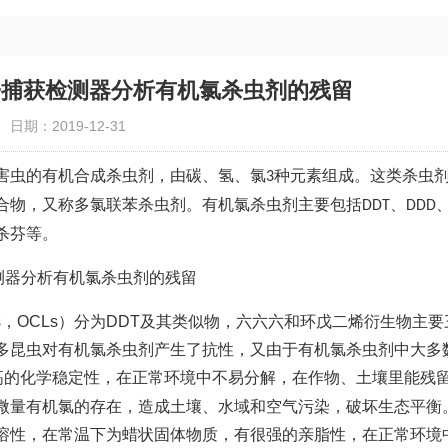
子捕获检测器分析有机氯杀虫剂的残留
日期：2019-12-31
害虫的有机合成杀虫剂，由碳、氢、氯
种元素组成。这类杀虫
3
合物，又称多氯联苯杀虫剂。有机氯杀虫剂主要包括
、
DDT
DDD
杀芬等。
sticides，OCLs）分为DDT及其类似物，六六六和环戊二烯衍生物主
多昆虫对有机氯杀虫剂产生了抗性，又由于有机氯杀虫剂中大多
高的化学稳定性，在正常环境中不易分解，在作物、土壤里能残
微量有机氯的存在，造成土壤、水域和空气污染，破坏生态平衡
溶性，在常温下为蜡状固体物质，有很强的亲脂性，在正常环境