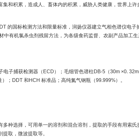
富集和积累，造成人、畜体内的积累，威胁人类健康，世界上许
DDT 的国标检测方法和限量标准，润扬仪器建立气相色谱仪电子
药材中有机氯杀虫剂残留方法，为各级食药监督、农副产品加工生
电子电子捕获检测器（ECD）；毛细管色谱柱
DB-5（30m ×0. 32
极性）；DDT 和HCH 标准品；高纯氮气钢瓶（99.999%）。
有多种选择，可用单一的溶剂和混合溶剂，提取的手段有用索氏
剂提取，微波提取等。