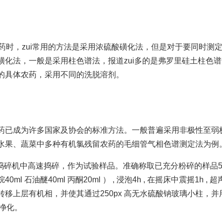
药时，zui常用的方法是采用浓硫酸磺化法，但是对于要同时测
化法，一般是采用柱色谱法，报道zui多的是弗罗里硅土柱色
的具体农药，采用不同的洗脱溶剂。
药已成为许多国家及协会的标准方法。一般普遍采用非极性至弱
水果、蔬菜中多种有机氯残留农药的毛细管气相色谱测定法为例
织捣碎机中高速捣碎，作为试验样品。准确称取已充分粉碎的样品5
ml 石油醚40ml 丙酮20ml ） , 浸泡4h , 在摇床中震摇1h , 
。转移上层有机相，并使其通过250px 高无水硫酸钠玻璃小柱，并
待净化。