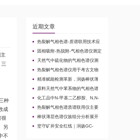
近期文章
热裂解气相色谱-质谱联用技术应
用于贝叶经木质纤维素的微生物降
固相吸附-热脱附-气相色谱仪测定
解机理
剂主
无组织排放空气中15种乙酸酯类化
天然气中硫化物的气相色谱仪测
合物的含量
、三
定方法比较及分析方法新技术
热裂解气相色谱仪用于考古文物
鉴定和古建筑材料分析
精准赋能检测革新，润扬棒状薄
层色谱仪铸就国产分析新标杆
原料天然气中苯系物的气相色谱
仪分析路线
化工品中N-甲基二乙醇胺、N,N-
要三种
二甲基乙醇胺、N-乙基二乙醇胺和
热裂解气相色谱质谱联用仪主要
数成
三乙醇胺的气相色谱仪测定
应用领域
棒状薄层色谱仪族组分分析展开
留很
剂的选择
坚守矿井安全红线｜润扬GC-
。另
2020A煤矿气体气相色谱仪检测方
中不
案