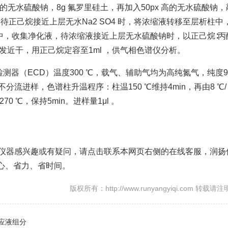
 高的无水硫酸钠，8g 氟罗里硅土，再加入50px 高的无水硫酸钠，
，待正己烷接近上层无水Na2 SO4 时，将浓缩液转移至层析柱中
中，收集净化液，待浓缩液接近上层无水硫酸钠时，以正己烷∶丙
浴蒸发近干，用正己烷定容至1ml ，供气相色谱仪分析。
获检测器（ECD）温度300 ℃，载气、辅助气均为高纯氮气，纯度99
方式：不分流进样，色谱柱升温程序：柱温150 ℃维持4min，再由8 ℃/ 
至270 ℃，保持5min。进样量1μl 。
析仪器感兴趣或有疑问，请点击联系本网页右侧的在线客服，润扬
心、省力、省时间。
版权所有：http://www.runyangyiqi.com 转载请
应液组分