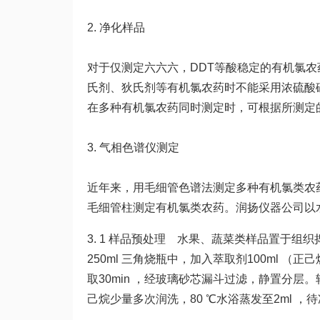
2. 净化样品
对于仅测定六六六，DDT等酸稳定的有机氯农
氏剂、狄氏剂等有机氯农药时不能采用浓硫酸磺
在多种有机氯农药同时测定时，可根据所测定
3. 气相色谱仪测定
近年来，用毛细管色谱法测定多种有机氯类农
毛细管柱测定有机氯类农药。润扬仪器公司以
3. 1 样品预处理 水果、蔬菜类样品置于组
250ml 三角烧瓶中，加入萃取剂100ml （正己烷40
取30min ，经玻璃砂芯漏斗过滤，静置分层
己烷少量多次润洗，80 ℃水浴蒸发至2ml ，