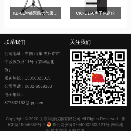
KB-6E智能双路大气采样器
CIC-D160离子色谱仪
联系我们
关注我们
公司地址：中国.山东.枣庄市市
中区振兴路11号（荣华里北
侧）
服务热线：13356323915
公司固话：0632-6069163
电子邮箱：
377502153@qq.com
Copyright © 2020
山东润扬仪器有限公司
All Rights Reserved
鲁
ICP备19046652号-1
鲁公网安备37040002600121号
网站地
图
技术支持:
刷联网络