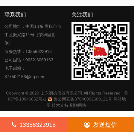
联系我们
关注我们
公司地址：中国.山东.枣庄市市
中区振兴路11号（荣华里北
侧）
服务热线：13356323915
公司固话：0632-6069163
电子邮箱：
377502153@qq.com
Copyright © 2020
山东润扬仪器有限公司
All Rights Reserved
鲁
ICP备19046652号-1
鲁公网安备37040002600121号
网站地
图
技术支持:
刷联网络
13356323915
发送短信