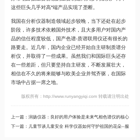
这些巨头几乎对高*端产品实现了垄断。
我国在分析仪器制造领域起步较晚，当下还处在起步
阶段，许多技术依赖国外技术，且大多用户对国内产
品的信任程度较低，国产色谱-质谱联用仪还有很长的
路要走。近几年，国内企业已经开始自主研制质谱分
析仪，并取得了一些成果。虽然我们和国际巨头还存
在一些差距，但只要坚持自主研发，不断发展壮大，
相信在不久的将来能够与欧美企业并驾齐驱，在国际
市场中占据一席之地。
版权所有：http://www.runyangyiqi.com 转载请注明出处
上一篇：润扬仪器：良好的用户体验是未来气相色谱仪的核心
竞争力
下一篇：儿童节谈儿童安全 科学仪器如何守护祖国的花朵--服
装及日用品篇