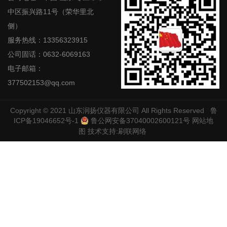
中区振兴路11号（荣华里北
侧）
服务热线：13356323915
公司固话：0632-6069163
电子邮箱：
377502153@qq.com
Copyright © 2021
山东润扬仪器有限公司
All Rights Reserved
鲁
ICP备19046652号-1
鲁公网安备37040002600121号
网站地
图
技术支持:
刷联网络