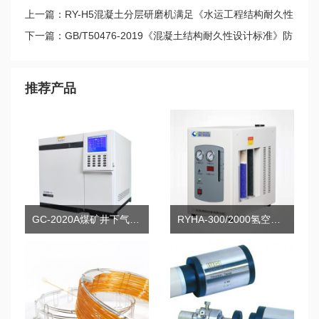
上一篇：RY-H5混凝土分层研磨机满足《水运工程结构耐久性
设计标准》
下一篇：GB/T50476-2019《混凝土结构耐久性设计标准》防
腐蚀附加措施：硅烷浸渍
推荐产品
GC-2020A煤矿井下气体分析气相色谱仪
RYHA-300/2000氢空发生器