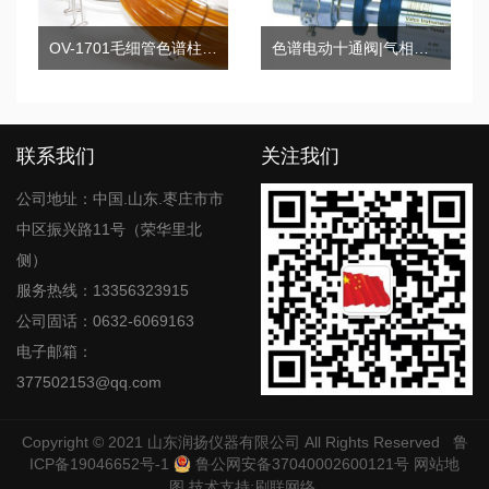
OV-1701毛细管色谱柱系列
色谱电动十通阀|气相色谱十通阀|气动进样十通阀
联系我们
关注我们
公司地址：中国.山东.枣庄市市
中区振兴路11号（荣华里北
侧）
服务热线：13356323915
公司固话：0632-6069163
电子邮箱：
377502153@qq.com
Copyright © 2021
山东润扬仪器有限公司
All Rights Reserved
鲁
ICP备19046652号-1
鲁公网安备37040002600121号
网站地
图
技术支持:
刷联网络