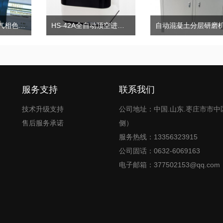
色谱电动十通阀|气相色谱十通阀|气动进样十通阀
HS-42A全自动顶空进样器
服务支持
联系我们
技术升级支持
公司地址：中国.山东.枣庄市市中
售后服务承诺
侧）
服务热线：13356323915
公司固话：0632-6069163
电子邮箱：377502153@qq.com