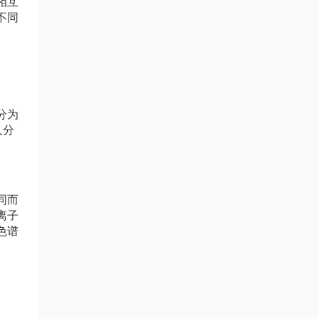
相互
不同
分为
又分
同而
离子
色谱