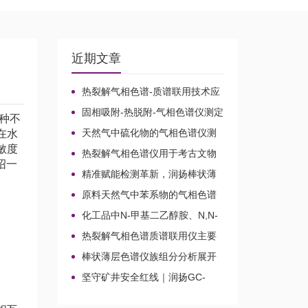
近期文章
热裂解气相色谱-质谱联用技术应
用于贝叶经木质纤维素的微生物降
固相吸附-热脱附-气相色谱仪测定
种不
解机理
无组织排放空气中15种乙酸酯类化
天然气中硫化物的气相色谱仪测
在水
合物的含量
定方法比较及分析方法新技术
敏度
热裂解气相色谱仪用于考古文物
绍一
鉴定和古建筑材料分析
精准赋能检测革新，润扬棒状薄
层色谱仪铸就国产分析新标杆
原料天然气中苯系物的气相色谱
仪分析路线
化工品中N-甲基二乙醇胺、N,N-
二甲基乙醇胺、N-乙基二乙醇胺和
热裂解气相色谱质谱联用仪主要
三乙醇胺的气相色谱仪测定
应用领域
棒状薄层色谱仪族组分分析展开
剂的选择
坚守矿井安全红线｜润扬GC-
2020A煤矿气体气相色谱仪检测方
案