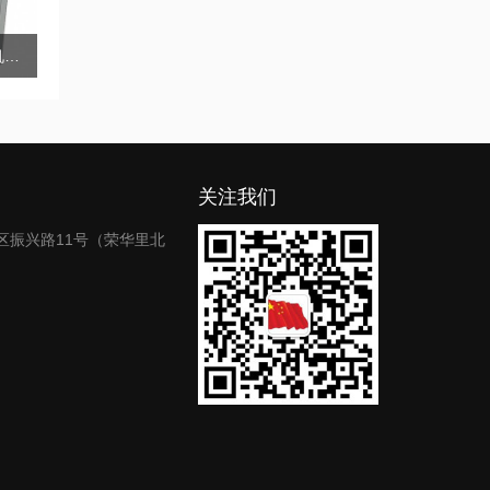
自动混凝土分层研磨机RY-H5+
关注我们
区振兴路11号（荣华里北